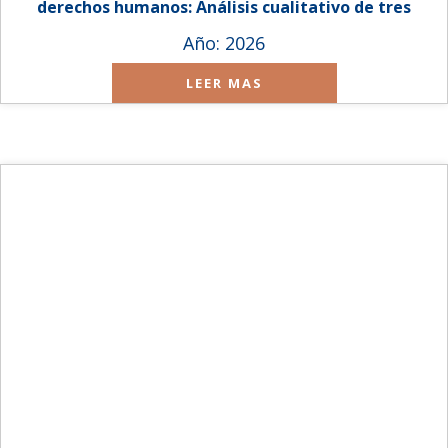
derechos humanos: Análisis cualitativo de tres
juzgados en Paraguay
Año: 2026
LEER MAS