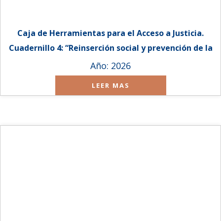
Caja de Herramientas para el Acceso a Justicia.
Cuadernillo 4: “Reinserción social y prevención de la
reincidencia en la comunidad: Hacia un modelo de
Año: 2026
supervisión ciudadana”.
LEER MAS