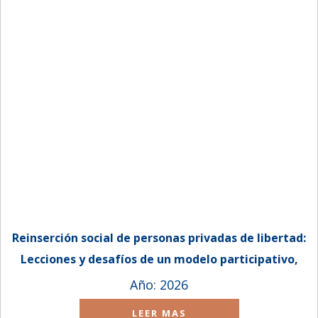
Reinserción social de personas privadas de libertad:
Lecciones y desafíos de un modelo participativo,
articulador y sostenible.
Año: 2026
LEER MAS