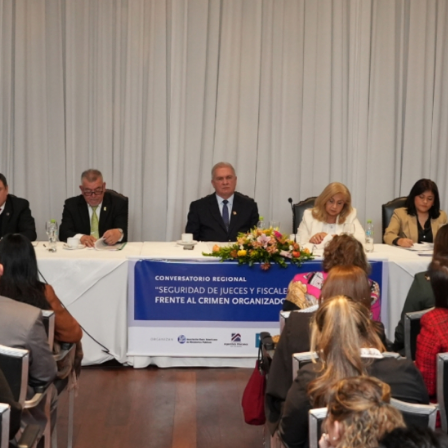
UESTRA DIRECCION
CONTACTO
lliam Richardson Nº 181 c/ Calle Sajonia.
+595 21 300 606/7
rrio Vista Alegre. Asunción.
cej@cej.org.py
uncion - Paraguay