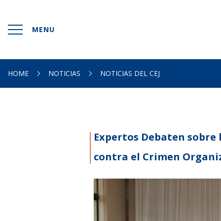
MENU
INICIO
HOME
NOTICIAS
NOTICIAS DEL CEJ
SOMOS
DOCUMENTACIONES
Expertos Debaten sobre l
HACEMOS
contra el Crimen Organi
NOTICIAS
CONTACTO