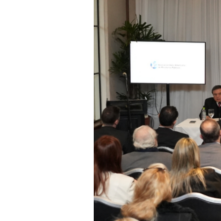
N
Wi
Ba
As