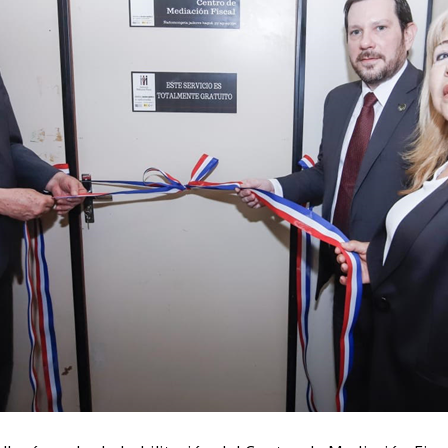
UESTRA DIRECCION
CONTACTO
lliam Richardson Nº 181 c/ Calle Sajonia.
+595 21 300 606/7
rrio Vista Alegre. Asunción.
cej@cej.org.py
uncion - Paraguay