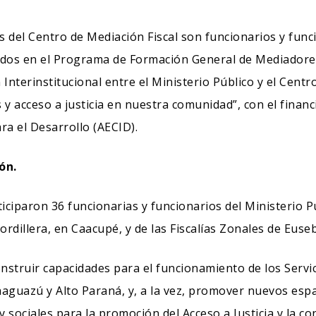
 del Centro de Mediación Fiscal son funcionarios y fun
ados en el Programa de Formación General de Mediadores
terinstitucional entre el Ministerio Público y el Centro 
 y acceso a justicia en nuestra comunidad”, con el finan
ra el Desarrollo (AECID).
ón.
iparon 36 funcionarias y funcionarios del Ministerio Púb
rdillera, en Caacupé, y de las Fiscalías Zonales de Eus
nstruir capacidades para el funcionamiento de los Servi
aguazú y Alto Paraná, y, a la vez, promover nuevos espac
 y sociales para la promoción del Acceso a Justicia y la co