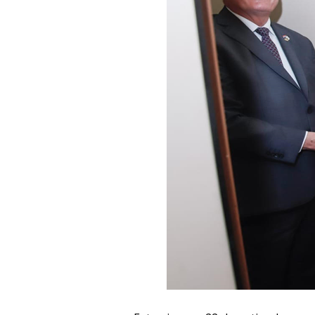
N
Wi
Ba
As