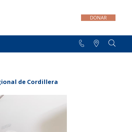
DONAR
+595 21 300 606/7
gional de Cordillera