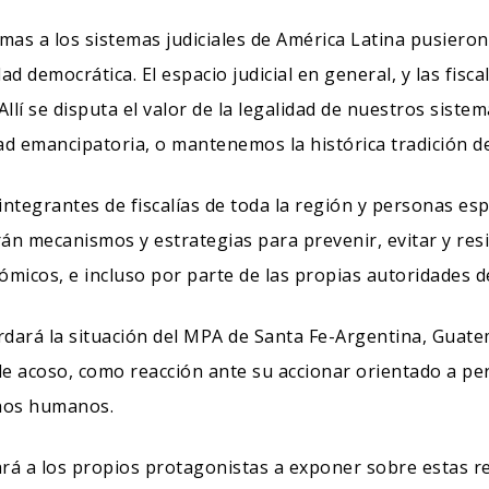
rmas a los sistemas judiciales de América Latina pusieron
UESTRA DIRECCION
CONTACTO
dad democrática. El espacio judicial en general, y las fisc
lliam Richardson Nº 181 c/ Calle Sajonia.
+595 21 300 606/7
Allí se disputa el valor de la legalidad de nuestros sistema
rrio Vista Alegre. Asunción.
cej@cej.org.py
ad emancipatoria, o mantenemos la histórica tradición de 
uncion - Paraguay
, integrantes de fiscalías de toda la región y personas e
án mecanismos y estrategias para prevenir, evitar y resi
ómicos, e incluso por parte de las propias autoridades de
rdará la situación del MPA de Santa Fe-Argentina, Guatem
de acoso, como reacción ante su accionar orientado a per
chos humanos.
tará a los propios protagonistas a exponer sobre estas r