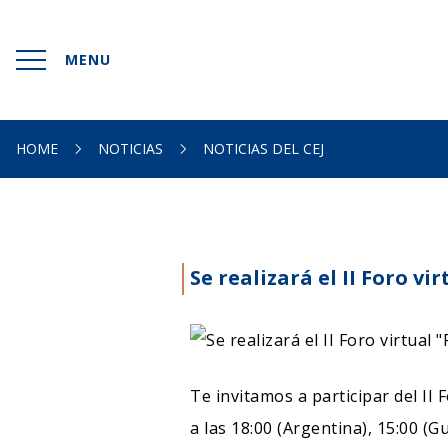
MENU
INICIO
HOME
NOTICIAS
NOTICIAS DEL CEJ
SOMOS
DOCUMENTACIONES
Se realizará el II Foro v
HACEMOS
NOTICIAS
CONTACTO
Te invitamos a participar del II 
a las 18:00 (Argentina), 15:00 (