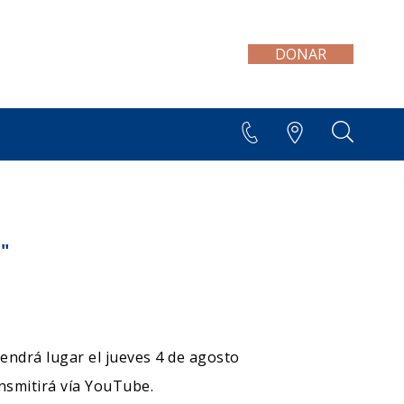
DONAR
+595 21 300 606/7
a"
 tendrá lugar el jueves 4 de agosto
ansmitirá vía YouTube.