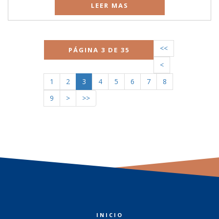
LEER MAS
<<
PÁGINA 3 DE 35
<
1
2
3
4
5
6
7
8
9
>
>>
INICIO